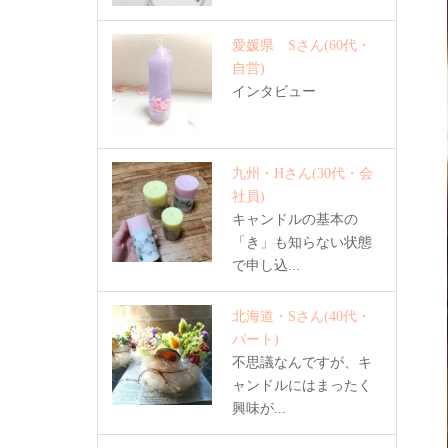
愛媛県 Sさん
(60代・
自営)
インタビュー
九州・Hさん
(30代・会
社員)
キャンドルの基本の
「き」も知らない状態
で申し込...
北海道・Sさん
(40代・
パート)
不思議なんですが、キ
ャンドルにはまったく
興味が...