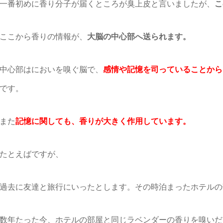
一番初めに香り分子が届くところが
臭上皮と言いましたが、
こ
ここから香りの情報が、
大脳の中心
部へ送られます。
中心部はにおいを嗅ぐ脳で、
感情や
記憶を司っていることから
です。
また
記憶に関しても、香りが大きく作用しています。
たとえばですが、
過去に友達と旅行にいったとします。
その時泊まったホテルの
数年たった今、ホテルの部屋と同じ
ラベンダーの香りを嗅いだ