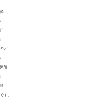
鼻
↓
口
↓
のど
↓
気管
↓
肺
です。