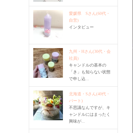
愛媛県 Sさん
(60代・
自営)
インタビュー
九州・Hさん
(30代・会
社員)
キャンドルの基本の
「き」も知らない状態
で申し込...
北海道・Sさん
(40代・
パート)
不思議なんですが、キ
ャンドルにはまったく
興味が...