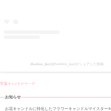
𝑯𝒐𝒔𝒉𝒊𝒏𝒐_𝑲𝒂𝒛(@hoshino_kaz)がシェアした投稿
宇宙キャンドルページ
お知らせ
お花キャンドルに特化したフラワーキャンドルマイスター®