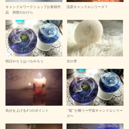
キャンドルワークショップお客様作
流星キャンドルシリーズ７
品 洞窟のかけら
明日やろうはバカやろう
月の雫
気分を上げる4つのポイント
’’龍’’が舞う〜宇宙キャンドルシリー
ズ〜