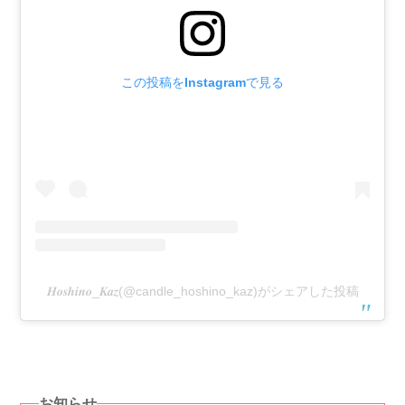
この投稿をInstagramで見る
𝑯𝒐𝒔𝒉𝒊𝒏𝒐_𝑲𝒂𝒛(@candle_hoshino_kaz)がシェアした投稿
お知らせ