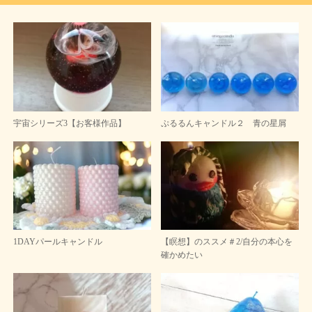
宇宙シリーズ3【お客様作品】
ぷるるんキャンドル２ 青の星屑
1DAYパールキャンドル
【瞑想】のススメ＃2/自分の本心を
確かめたい