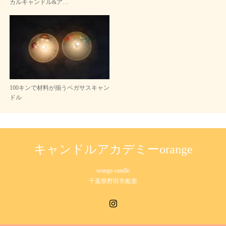
カルキャンドル&ア…
100キンで材料が揃うペガサスキャン
ドル
キャンドルアカデミーorange
orange-candle
千葉県野田市船形
Instagram