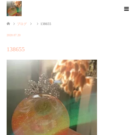
ブログ
138655
2020.07.20
138655