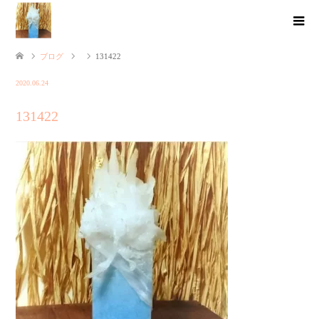
ブログ
131422
2020.06.24
131422