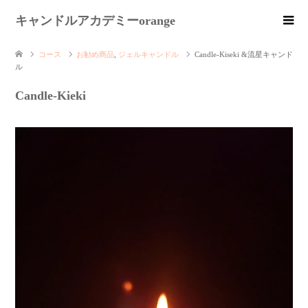
キャンドルアカデミーorange
コース
お勧め商品
,
ジェルキャンドル
Candle-Kiseki &流星キャンド
ル
Candle-Kieki
動
画
プ
レ
ー
ヤ
ー