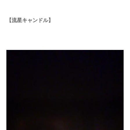
【流星キャンドル】
動
画
プ
レ
ー
ヤ
ー