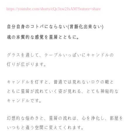
https://youtube.com/shorts/cQc3xw2JxAM?feature=share
自分自身のコトバにならない(言語化出来ない)
魂の本質的な感覚を星屑とともに。
グラスを通して、テーブルいっぱいにキャンドルの
灯りが広がります。
キャンドルを灯すと、普通では見れないロウの轍と
ともに星屑が
流れていく姿が見れる、とても神秘的な
キャンドルです。
幻想的な煌めきと、星屑の流れは、心を浄化し、部屋を
いつもと違う空間に変えてくれます。